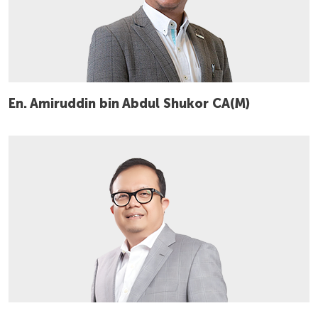
En. Amiruddin bin Abdul Shukor CA(M)